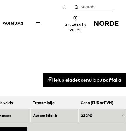
NORDE
PAR MUMS
ATRAŠANĀS
VIETAS
lejupielādēt cenu lapu pdf failā
s veids
Transmisija
Cena (EUR ar PVN)
motors
Automātiskā
33 290