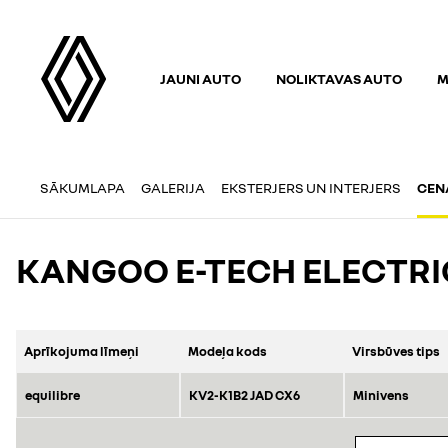
JAUNI AUTO
NOLIKTAVAS AUTO
M
SĀKUMLAPA
GALERIJA
EKSTERJERS UN INTERJERS
CEN
KANGOO E-TECH ELECTRI
Aprīkojuma līmeņi
Modeļa kods
Virsbūves tips
equilibre
KV2-K1B2 JAD CX6
Minivens