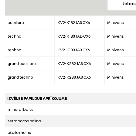
tehnis
equilibre
KV2-K1B2 JA3 CX6
Minivens
techno
KV2-K1B3 JAD CX6
Minivens
techno
KV2-K1B3 JA3 CX6
Minivens
grand equilibre
KV2-K2B2 JA3 CX6
Minivens
grand techno
KV2-K2B3 JA3 CX6
Minivens
IZVĒLES PAPILDUS APRĪKOJUMS
mineral balts
terracotta brūna
etoile melns