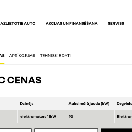
AZLIETOTIE AUTO
AKCIJAS UN FINANSĒŠANA
SERVISS
AS
APRĪKOJUMS
TEHNISKIE DATI
C CENAS
Dzinējs
Maksimālā jauda (kW)
Degviela
elektromotors 11kW
90
Elektro