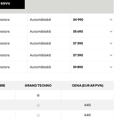
 savu
motors
Automātiskā
34 990
motors
Automātiskā
35 690
motors
Automātiskā
37 390
motors
Automātiskā
37 390
motors
Automātiskā
39 890
BRE
GRAND TECHNO
CENA (EUR AR PVN)
640
640