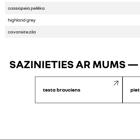
cassiopeia pelēka
highland grey
cavansite zila
SAZINIETIES AR MUMS —
testa brauciens
piet