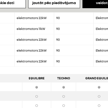
kie dati
jautāt pēc piedāvājuma
veidot
elektromotors 22kW
90
Elektro
elektromotors 11kW
90
Elektro
elektromotors 22kW
90
Elektro
elektromotors 22kW
90
Elektro
elektromotors 22kW
90
Elektro
EQUILIBRE
TECHNO
GRAND EQUILI