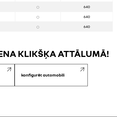
640
640
640
IENA KLIKŠĶA ATTĀLUMĀ!
konfigurēt automobili