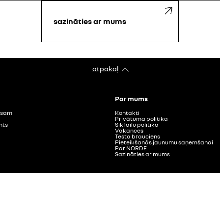
sazināties ar mums
atpakaļ
Par mums
visam
Kontakti
Privātuma politika
nts
Sīkfailu politika
Vakances
Testa brauciens
Pieteikšanās jaunumu saņemšanai
Par NORDE
Sazināties ar mums