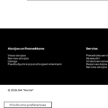
Akcijas un finansēšana
Serviss
Visas akcijas
Pieteikties ser
Servisa akcijas
Aksesuāri
Līzings
Virsbūves remo
Piedāvājumi korporatīvajiem klientiem
Rezerves daļas
Servisa akcijas
© 2026 SIA “Norde”