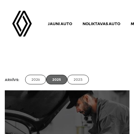
JAUNI AUTO
NOLIKTAVAS AUTO
M
2026
2025
2023
ARHĪVS: