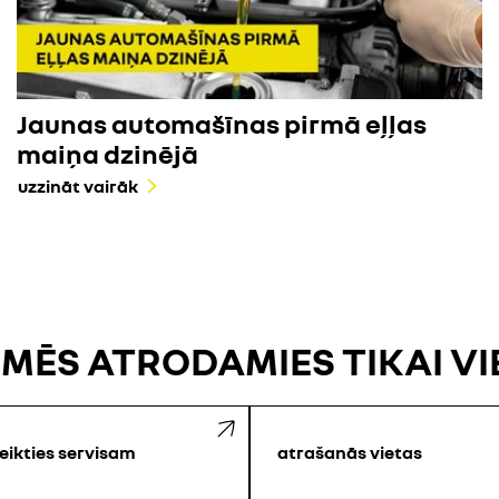
Jaunas automašīnas pirmā eļļas
maiņa dzinējā
uzzināt vairāk
 MĒS ATRODAMIES TIKAI V
eikties servisam
atrašanās vietas