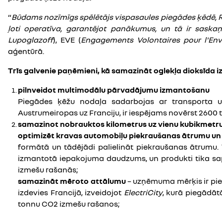
“
Būdams nozīmīgs spēlētājs vispasaules piegādes ķēdē, Re
ļoti operatīva, garantējot panākumus, un tā ir saska
Lupoglazoff
), EVE (
Engagements Volontaires pour l'Envi
aģentūrā.
Trīs galvenie paņēmieni, kā samazināt oglekļa dioksīda
pilnveidot multimodālu pārvadājumu izmantošanu
Piegādes ķēžu nodaļa sadarbojas ar transporta u
Austrumeiropas uz Franciju, ir iespējams novērst 2600
samazinot nobrauktos kilometrus uz vienu kubikmetru
optimizēt kravas automobiļu piekraušanas ātrumu un 
formātā un tādējādi palielināt piekraušanas ātrumu.
izmantotā iepakojuma daudzums, un produkti tika sap
izmešu rašanās;
samazināt mēroto attālumu
– uzņēmuma mērķis ir pieg
izdevies Francijā, izveidojot
ElectriCity
, kurā piegādāt
tonnu CO2 izmešu rašanos;