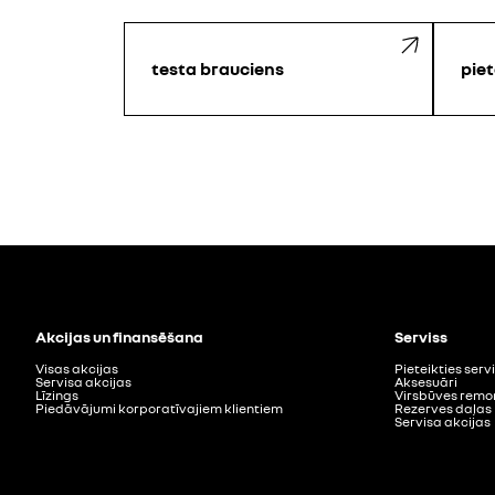
testa brauciens
piet
Akcijas un finansēšana
Serviss
Visas akcijas
Pieteikties ser
Servisa akcijas
Aksesuāri
Līzings
Virsbūves remo
Piedāvājumi korporatīvajiem klientiem
Rezerves daļas
Servisa akcijas