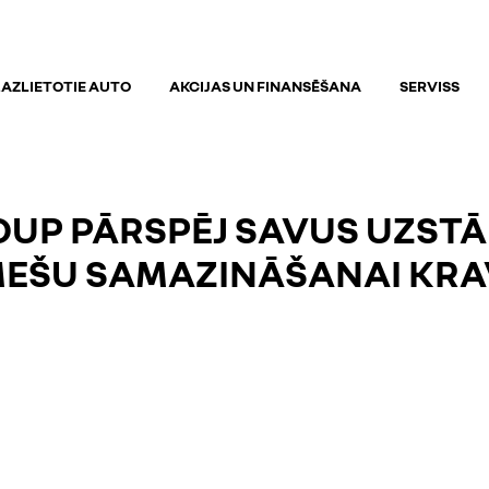
AZLIETOTIE AUTO
AKCIJAS UN FINANSĒŠANA
SERVISS
OUP PĀRSPĒJ SAVUS UZST
ZMEŠU SAMAZINĀŠANAI KR