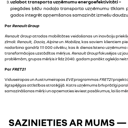
uzlabot transporta uzņēmumu energoefektivitāti –
piegādes ķēžu nodaļa transporta uzņēmumu tīklam pied
gados integrēt apņemšanos samazināt izmešu daudzu
Par
Renault Group
Renault Group
atrodas mobilitātes veidošanas un inovāciju priekšg
zīmoli:
Renault, Dacia, Alpine
un
Mobilize
, kas saviem klientiem pi
nodarbina gandrīz 111 000 cilvēku, kas ik dienas īsteno uzņēmuma 
transformācijas uzstādītos mērķus.
Renault Group
fokusējas uz jau
problēmām, grupas mērķis ir līdz 2040. gadam panākt oglekļa neitra
Par
FRET21
Viduseiropas un Austrumeiropas
EVE
programmas
FRET21
projekta
ilgtspējīgas attīstības stratēģijā. Katrs uzņēmums brīvprātīgi pa
samazināšanas mērķi un apņemoties ieviest pasākumus, lai šo mērķi
SAZINIETIES AR MUMS —