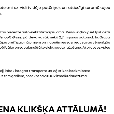
ekmi uz vidi (vidējo patēriņu), un attiecīgi turpmākajos
.
 tās pieredze auto elektrifikācijas jomā.
Renault Group
ietilpst četri
enault Group
pārdeva vairāk nekā 2,7 miljonus automobiļu. Grupa
ājas pretī izaicinājumiem un ir apņēmies sasniegt savas vērienīgās
tspējīgāku un sabalansētāku elektroauto ražošanu. Atbildot uz vides
, labāk integrēt transporta un loģistikas ietekmi savā
ūru uz trim gadiem, nosakot savu CO2 izmešu daudzuma
IENA KLIKŠĶA ATTĀLUMĀ!