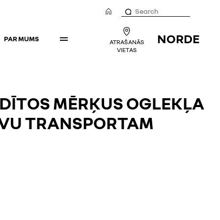
NORDE
PAR MUMS
ATRAŠANĀS
VIETAS
ĀDĪTOS MĒRĶUS OGLEKĻA
AVU TRANSPORTAM