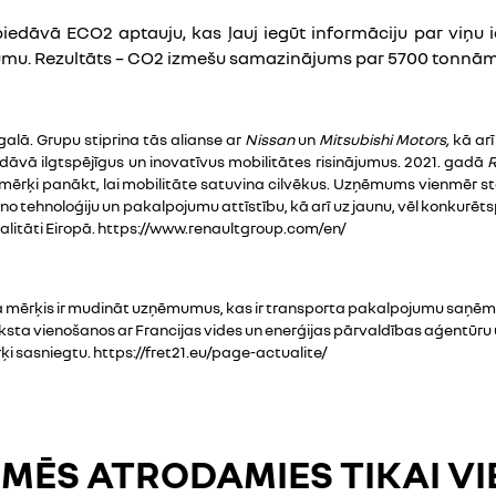
āvā ECO2 aptauju, kas ļauj iegūt informāciju par viņu iet
mu. Rezultāts – CO2 izmešu samazinājums par 5700 tonnām
alā. Grupu stiprina tās alianse ar
Nissan
un
Mitsubishi Motors,
kā arī
edāvā ilgtspējīgus un inovatīvus mobilitātes risinājumus. 2021. gadā
R
mērķi panākt, lai mobilitāte satuvina cilvēkus. Uzņēmums vienmēr st
no tehnoloģiju un pakalpojumu attīstību, kā arī uz jaunu, vēl konkurē
litāti Eiropā.
https://www.renaultgroup.com/en/
 mērķis ir mudināt uzņēmumus, kas ir transporta pakalpojumu saņēmēji
raksta vienošanos ar Francijas vides un enerģijas pārvaldības aģent
 sasniegtu. https://fret21.eu/page-actualite/
 MĒS ATRODAMIES TIKAI V