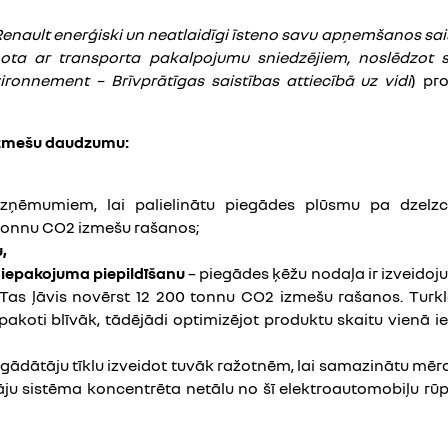
nault enerģiski un neatlaidīgi īsteno savu apņemšanos saist
ņota ar transporta pakalpojumu sniedzējiem, noslēdzot 
ronnement – Brīvprātīgas saistības attiecībā uz vidi
) pr
 izmešu daudzumu:
zņēmumiem, lai palielinātu piegādes plūsmu pa dzelzc
 tonnu CO2 izmešu rašanos;
,
iepakojuma piepildīšanu
– piegādes ķēžu nodaļa ir izveidojus
 Tas ļāvis novērst 12 200 tonnu CO2 izmešu rašanos. Turk
akoti blīvāk, tādējādi optimizējot produktu skaitu vienā 
ādātāju tīklu izveidot tuvāk ražotnēm, lai samazinātu mērot
āju sistēma koncentrēta netālu no šī elektroautomobiļu rūp