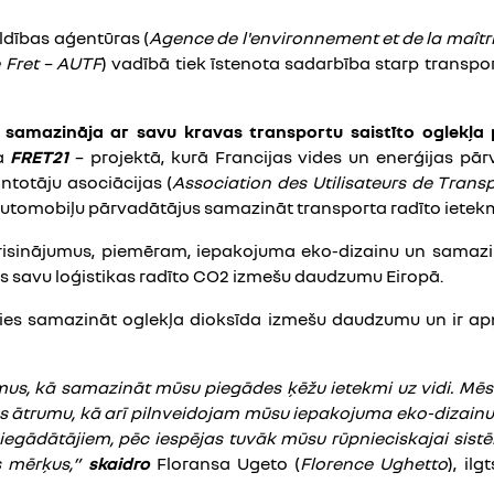
aldības aģentūras (
Agence de l'environnement et de la maîtr
e Fret – AUTF
) vadībā tiek īstenota sadarbība starp transp
samazināja ar savu kravas transportu saistīto oglekļa
ja
FRET21
– projektā, kurā Francijas vides un enerģijas pār
ntotāju asociācijas (
Association des Utilisateurs de Trans
utomobiļu pārvadātājus samazināt transporta radīto ietekmi
 risinājumus, piemēram, iepakojuma eko-dizainu un samazi
is savu loģistikas radīto CO2 izmešu daudzumu Eiropā.
ies samazināt oglekļa dioksīda izmešu daudzumu un ir a
jumus, kā samazināt mūsu piegādes ķēžu ietekmi uz vidi. M
s ātrumu, kā arī pilnveidojam mūsu iepakojuma eko-dizainu
dātājiem, pēc iespējas tuvāk mūsu rūpnieciskajai sistēma
 mērķus,”
skaidro
Floransa Ugeto (
Florence Ughetto
), il