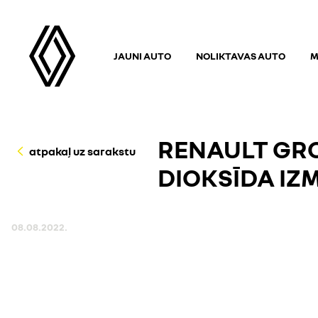
JAUNI AUTO
NOLIKTAVAS AUTO
M
RENAULT GR
atpakaļ uz sarakstu
DIOKSĪDA I
08.08.2022.