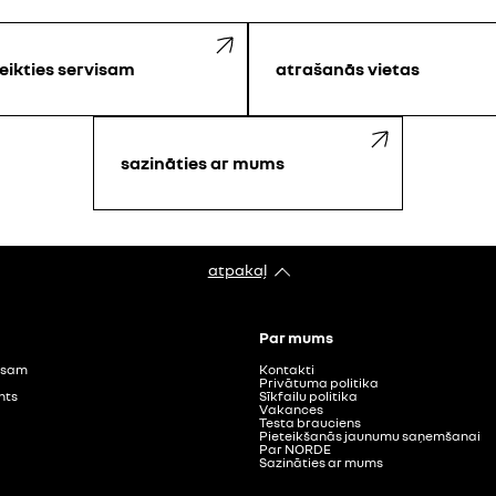
eikties servisam
atrašanās vietas
sazināties ar mums
atpakaļ
Par mums
visam
Kontakti
Privātuma politika
nts
Sīkfailu politika
Vakances
Testa brauciens
Pieteikšanās jaunumu saņemšanai
Par NORDE
Sazināties ar mums