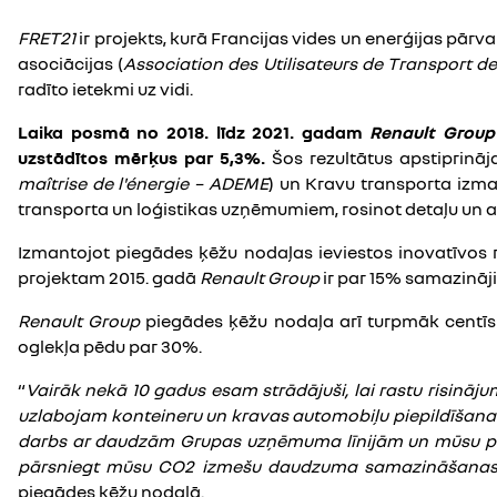
FRET21
ir projekts, kurā Francijas vides un enerģijas pārv
asociācijas (
Association des Utilisateurs de Transport d
radīto ietekmi uz vidi.
Laika posmā no 2018. līdz 2021. gadam
Renault Group
uzstādītos mērķus par 5,3%.
Šos rezultātus apstiprinā
maîtrise de l'énergie – ADEME
) un Kravu transporta izma
transporta un loģistikas uzņēmumiem, rosinot detaļu un a
Izmantojot piegādes ķēžu nodaļas ieviestos inovatīvos
projektam 2015. gadā
Renault Group
ir par 15% samazināj
Renault Group
piegādes ķēžu nodaļa arī turpmāk centīs
oglekļa pēdu par 30%.
“
Vairāk nekā 10 gadus esam strādājuši, lai rastu risinā
uzlabojam konteineru un kravas automobiļu piepildīšana
darbs ar daudzām Grupas uzņēmuma līnijām un mūsu piegā
pārsniegt mūsu CO2 izmešu daudzuma samazināšanas
piegādes ķēžu nodaļā.