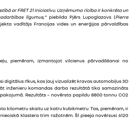
ībā ar FRET 21 iniciatīvu. Uzņēmuma rīcība ir konkrēta un
sadarbības līgumus,”
piebilda Pjērs Lupoglazovs (
Pierre
ojekta vadītājs Francijas vides un enerģijas pārvaldības
eļu, piemēram, izmantojot vilcienus pārvadāšanai no
i digitālus rīkus, kas ļauj vizualizēt kravas automobiļus 3D
lāt inženieru komandas darba rezultātā tika samazināts
iepakojumā. Rezultāts – novērsta papildu 8800 tonnu CO2
o kilometru skaitu uz katru kubikmetru. Tas, piemēram, ir
nieciskā klastera trim ražotnēm. Šī pieeja novērsusi 6120