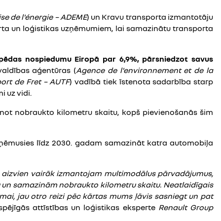
ise de l'énergie – ADEME
) un Kravu transporta izmantotāju
orta un loģistikas uzņēmumiem, lai samazinātu transporta
 pēdas nospiedumu Eiropā par 6,9%, pārsniedzot savus
valdības aģentūras (
Agence de l'environnement et de la
port de Fret – AUTF
) vadībā tiek īstenota sadarbība starp
 uz vidi.
not nobraukto kilometru skaitu, kopš pievienošanās šim
pņēmusies līdz 2030. gadam samazināt katra automobiļa
ēs aizvien vairāk izmantojam multimodālus pārvadājumus,
 un samazinām nobraukto kilometru skaitu. Neatlaidīgais
i, jau otro reizi pēc kārtas mums ļāvis sasniegt un pat
gtspējīgās attīstības un loģistikas eksperte
Renault Group