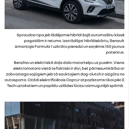
Spraudņa tipa jeb lādējamie hibrīdi šajā automašīnu klasē
pagaidām ir retums. Izstrādājot hibrīdiekārtu, Renault
izmantojis Formula 1 uzkrāto pieredzi un saņēmis 150 jaunus
patentus.
Benzīna un elektriskā daļa dala motortelpu uz pusēm. Viena
elektromotora vietā te faktiski ir divi, bet pārnesumkārba ar
zobvainaga sajūgiem jeb tā sauktajiem dog-clutch ir aizgūta no
autosporta. Citādi elektrificētais Captur atpazīstams tikai pēc E
Tech uzrakstiem un papildu uzlādes lūciņu aizmugurējā spārnā.