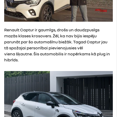
Renault Captur ir gaumīgs, drošs un daudzpusīgs
mazās klases krosovers. Žēl, ka nav bijis iespēju
parunāt par šo automašīnu biežāk. Tagad Captur jau
tā spožajai personībai pievienojusies vēl
viena šķautne. Šis automobilis ir nopērkams kā plug in
hibrīds.