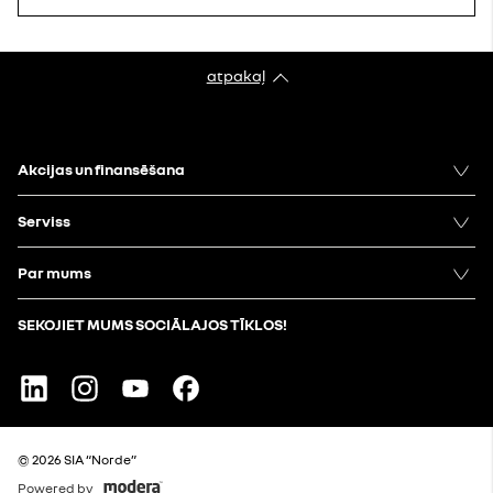
atpakaļ
Akcijas un finansēšana
Serviss
Par mums
SEKOJIET MUMS SOCIĀLAJOS TĪKLOS!
Linkedin
Instagram
Youtube
Facebook
© 2026 SIA “Norde”
Powered by