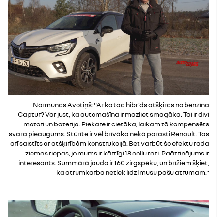
Normunds Avotiņš: "Ar ko tad hibrīds atšķiras no benzīna
Captur? Var just, ka automašīna ir mazliet smagāka. Tai ir divi
motori un baterija. Piekare ir cietāka, laikam tā kompensēts
svara pieaugums. Stūrīte ir vēl brīvāka nekā parasti Renault. Tas
arī saistīts ar atšķirībām konstrukcijā. Bet varbūt šo efektu rada
ziemas riepas, jo mums ir kārtīgi 18 collu rati. Paātrinājums ir
interesants. Summārā jauda ir 160 zirgspēku, un brīžiem šķiet,
ka ātrumkārba netiek līdzi mūsu pašu ātrumam."