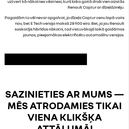
uztvert kā nākotnes vēstnesi, kurš laika gaitā droši vien aizstās
Renault Captur ar dīzeļdzinēju.
Pagaidām to vēl nevar apgalvot, jo dīzeļa Captur cenu lapā vairs
nav, bet E Tech versija maksā 28 900 eiro. Bet, ja jau Renault
saskatījis hibrīdos nākotni, tad vistuvākajā laikā gaidāmas
jaunas, pieejamākas elektrificētu automašīnu versijas.
Pieteikties jaunumu saņemšanai
SAZINIETIES AR MUMS —
MĒS ATRODAMIES TIKAI
VIENA KLIKŠĶA
ATTĀLUMĀ!