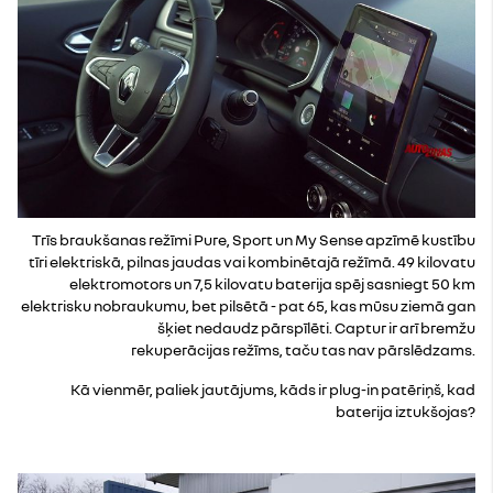
Trīs braukšanas režīmi Pure, Sport un My Sense apzīmē kustību
tīri elektriskā, pilnas jaudas vai kombinētajā režīmā. 49 kilovatu
elektromotors un 7,5 kilovatu baterija spēj sasniegt 50 km
elektrisku nobraukumu, bet pilsētā - pat 65, kas mūsu ziemā gan
šķiet nedaudz pārspīlēti. Captur ir arī bremžu
rekuperācijas režīms, taču tas nav pārslēdzams.
Kā vienmēr, paliek jautājums, kāds ir plug-in patēriņš, kad
baterija iztukšojas?