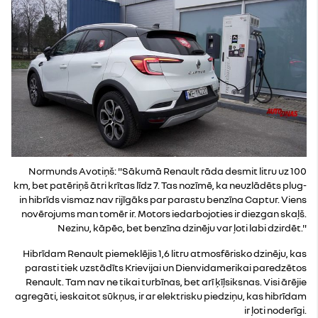
Normunds Avotiņš: "Sākumā Renault rāda desmit litru uz 100
km, bet patēriņš ātri krītas līdz 7. Tas nozīmē, ka neuzlādēts plug-
in hibrīds vismaz nav rijīgāks par parastu benzīna Captur. Viens
novērojums man tomēr ir. Motors iedarbojoties ir diezgan skaļš.
Nezinu, kāpēc, bet benzīna dzinēju var ļoti labi dzirdēt."
Hibrīdam Renault piemeklējis 1,6 litru atmosfērisko dzinēju, kas
parasti tiek uzstādīts Krievijai un Dienvidamerikai paredzētos
Renault. Tam nav ne tikai turbīnas, bet arī ķīļsiksnas. Visi ārējie
agregāti, ieskaitot sūkņus, ir ar elektrisku piedziņu, kas hibrīdam
ir ļoti noderīgi.