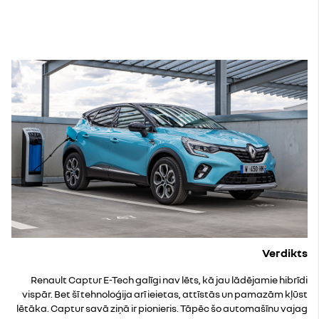
Verdikts
Renault Captur E-Tech galīgi nav lēts, kā jau lādējamie hibrīdi
vispār. Bet šī tehnoloģija arī ieietas, attīstās un pamazām kļūst
lētāka. Captur savā ziņā ir pionieris. Tāpēc šo automašīnu vajag