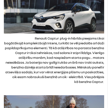
Renault Captur plug-in hibrīds pieejams tikai
bagātākajā komplektācijā Intens, turklāt te vēl piedalās arī daži
papildaprīkojuma elementi. Tā kā atšķirības no parasta benzīna
Captur ir tikai tehniskas, tad salons ir stipri līdzīgs. Vienīgo
atšķirību manām, kad nospiežam starta pogu... motors
neieslēdzas. Ja baterija nav galīgi tukša un ārā nav traki auksts,
benzīna dzinējs starta brīdī neiedarbosies. Mērskalu panelī ir
atsevišķa sadaļa, kur var vērot enerģijas plūsmu un paskatīties,
cik esam nobraukuši benzīnā un cik - elektrībā. Viss pārējais
kā benzīna Captur.