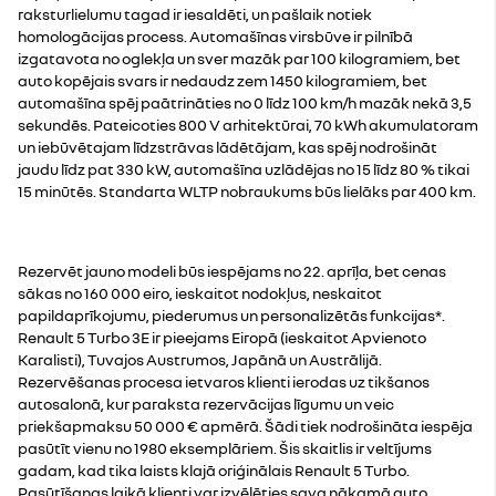
raksturlielumu tagad ir iesaldēti, un pašlaik notiek
homologācijas process. Automašīnas virsbūve ir pilnībā
izgatavota no oglekļa un sver mazāk par 100 kilogramiem, bet
auto kopējais svars ir nedaudz zem 1450 kilogramiem, bet
automašīna spēj paātrināties no 0 līdz 100 km/h mazāk nekā 3,5
sekundēs. Pateicoties 800 V arhitektūrai, 70 kWh akumulatoram
un iebūvētajam līdzstrāvas lādētājam, kas spēj nodrošināt
jaudu līdz pat 330 kW, automašīna uzlādējas no 15 līdz 80 % tikai
15 minūtēs. Standarta WLTP nobraukums būs lielāks par 400 km.
Rezervēt jauno modeli būs iespējams no 22. aprīļa, bet cenas
sākas no 160 000 eiro, ieskaitot nodokļus, neskaitot
papildaprīkojumu, piederumus un personalizētās funkcijas*.
Renault 5 Turbo 3E ir pieejams Eiropā (ieskaitot Apvienoto
Karalisti), Tuvajos Austrumos, Japānā un Austrālijā.
Rezervēšanas procesa ietvaros klienti ierodas uz tikšanos
autosalonā, kur paraksta rezervācijas līgumu un veic
priekšapmaksu 50 000 € apmērā. Šādi tiek nodrošināta iespēja
pasūtīt vienu no 1980 eksemplāriem. Šis skaitlis ir veltījums
gadam, kad tika laists klajā oriģinālais Renault 5 Turbo.
Pasūtīšanas laikā klienti var izvēlēties sava nākamā auto