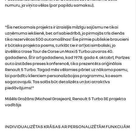
numuru, ja viņi to vēlas (par papildu samaksu).
"Šis neticamais projekts ir izraisījis milzīgu sajūsmu ne tikai
uzņēmuma iekšienē, bet arī sabiedrībā, jo pirmajās trīs dienās
tika rezervētas 500 automašīnas! Šie pirmie publiskie braucieni
ir būtisks projekta posms, turklāt tie ir arī ļoti simboliski, jo
izvēlēta trase Tour de Corse un Maxi 5 Turbo uzvaras 40.
gadadiena. Šī ir arī gadadiena, kad 1978. gada 4. oktobrī, Parīzes
auto izstādes preses konferencē, tika prezentēts oriģinālais
Renault 5 Turbo. Tagad mēs vēlamies pāriet uz nākamo posmu,
lai parādītu klientiem personalizācijas programmu, ko esam
sagatavojuši. Tas solās būt detalizēts un ļoti atraktīvs
piedāvājums!"
Mišēls Grožāns (Michael Grosjean), Renault 5 Turbo 3E projekta
vadītājs
INDIVIDUALIZĒTAS KRĀSAS AR PERSONALIZĒTĀM FUNKCIJĀM