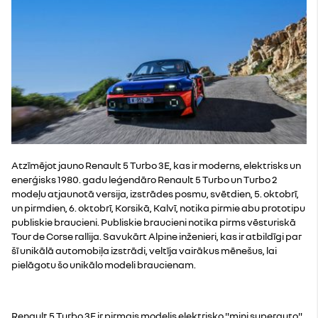
Atzīmējot jauno Renault 5 Turbo 3E, kas ir moderns, elektrisks un
enerģisks 1980. gadu leģendāro Renault 5 Turbo un Turbo 2
modeļu atjaunotā versija, izstrādes posmu, svētdien, 5. oktobrī,
un pirmdien, 6. oktobrī, Korsikā, Kalvī, notika pirmie abu prototipu
publiskie braucieni. Publiskie braucieni notika pirms vēsturiskā
Tour de Corse rallija. Savukārt Alpine inženieri, kas ir atbildīgi par
šī unikālā automobiļa izstrādi, veltīja vairākus mēnešus, lai
pielāgotu šo unikālo modeli braucienam.
Renault 5 Turbo 3E ir pirmais modelis elektrisko "mini superauto"