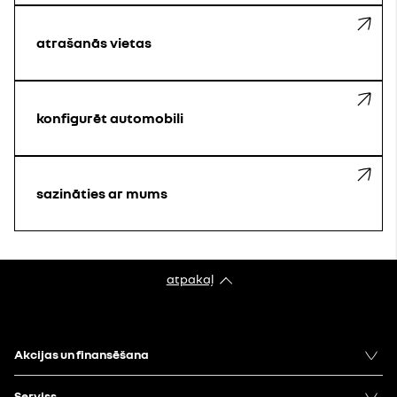
atrašanās vietas
konfigurēt automobili
sazināties ar mums
atpakaļ
Akcijas un finansēšana
Serviss