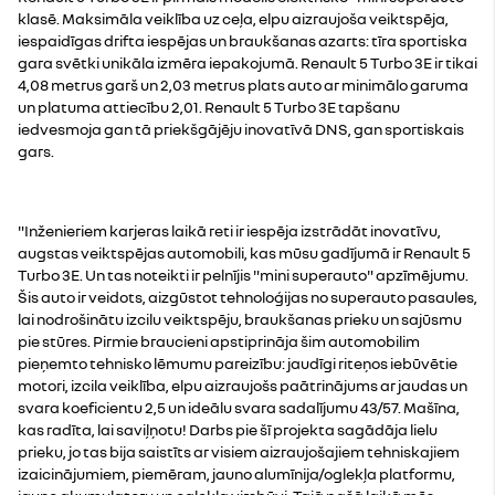
klasē. Maksimāla veiklība uz ceļa, elpu aizraujoša veiktspēja,
iespaidīgas drifta iespējas un braukšanas azarts: tīra sportiska
gara svētki unikāla izmēra iepakojumā. Renault 5 Turbo 3E ir tikai
4,08 metrus garš un 2,03 metrus plats auto ar minimālo garuma
un platuma attiecību 2,01. Renault 5 Turbo 3E tapšanu
iedvesmoja gan tā priekšgājēju inovatīvā DNS, gan sportiskais
gars.
"Inženieriem karjeras laikā reti ir iespēja izstrādāt inovatīvu,
augstas veiktspējas automobili, kas mūsu gadījumā ir Renault 5
Turbo 3E. Un tas noteikti ir pelnījis "mini superauto" apzīmējumu.
Šis auto ir veidots, aizgūstot tehnoloģijas no superauto pasaules,
lai nodrošinātu izcilu veiktspēju, braukšanas prieku un sajūsmu
pie stūres. Pirmie braucieni apstiprināja šim automobilim
pieņemto tehnisko lēmumu pareizību: jaudīgi riteņos iebūvētie
motori, izcila veiklība, elpu aizraujošs paātrinājums ar jaudas un
svara koeficientu 2,5 un ideālu svara sadalījumu 43/57. Mašīna,
kas radīta, lai saviļņotu! Darbs pie šī projekta sagādāja lielu
prieku, jo tas bija saistīts ar visiem aizraujošajiem tehniskajiem
izaicinājumiem, piemēram, jauno alumīnija/oglekļa platformu,