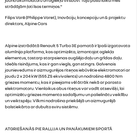
jauno akumulatoru un oglekļa virsbūvi. Tajā pašā laikā mēs
strādājām ļoti īsos termiņos."
Filips Varē (Philippe Varet), Inovāciju, koncepciju un & projektu
direktors, Alpine Cars
Alpine izstrādātā Renault 5 Turbo 3E pamatā ir īpaši izgatavota
alumīnija platforma, kas optimizēta, izmantojot oglekļa
elementus, tostarp starpsienas augšējo daļu un grīdas daļu.
Ideāls risinājums, kas ir gan viegls, gan stingrs. Galvenais
jaunievedums ir aizmugurējos riteņos iebūvētie elektromotori ar
jaudu 2 x 204 kW (555 ZS ekvivalents) un nodrošina 4800 Nm
griezes momentu, kas ir pieejams vēl ātrāk nekā ar parasto
elektromotoru. Vienlaikus abus riteņus var vadīt atsevišķi, lai
optimizētu griezes momenta sadalījumu un palielinātu veiklību
un veiktspēju. Vilkmi nodrošina priekšējā un aizmugurējā
balstiekārta ar dubulto sviru sistēmu.
ATGRIEŠANĀS PIE RALLIJA UN PANĀKUMIEM SPORTĀ