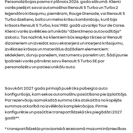
Personalizācijas posms ir plānots 2026. gada sākumā. Klienti
varēs piešķirt savai automašīnai Renault 5 Turbo un Turbo 2
leģendāro krāsojumu, piemēram, Rouge Grenade, vai Renault 5
Turbo dzelteno, balto un melno krāsu kombināciju, kurā bija
krāsots Renault 5 Turbo, kas 1982. gadā uzvarēja Tour de Corse.
Klienti varēs izvēlēties arī unikālo "džentlmeņa autovadītāja"
izskatu. Tas nozīmē, ka klientiem būs iespēja tikties ar Renault
dizaineriem un izveidot savu eksterjera un interjera krāsojumu,
izvēloties krāsas un materiālus dažādiem elementiem:
sēdekļiem, durvju paneļiem, instrumentu panelim utt. Šādi jaunie
īpašnieki varēs pārvērst savu Renault 5 Turbo 3E par
personalizētu un patiesi unikālu auto.
Savukārt 2027. gada pirmajā pusē tiks pabeigta auto
konfigurācija, kam sekos automašīnu pasūtīšana pie izplatītāja.
Par rezervāciju samaksātā summa tiks atskaitīta no kopējās
summas atkarībā no izvēlētās komplektācijas. Pirmie
konfigurētie un pasūtītie transportlīdzekļi tiks piegādāti 2027.
gadā**.
* transportlīdzekļa provizoriskā ieteicamā mazumtirdzniecības