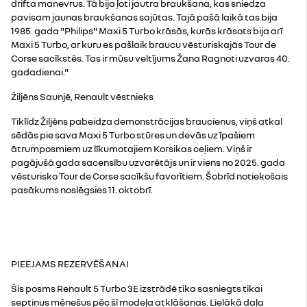
drifta manevrus. Tā bija ļoti jautra braukšana, kas sniedza
pavisam jaunas braukšanas sajūtas. Tajā pašā laikā tas bija
1985. gada "Philips" Maxi 5 Turbo krāsās, kurās krāsots bija arī
Maxi 5 Turbo, ar kuru es pašlaik braucu vēsturiskajās Tour de
Corse sacīkstēs. Tas ir mūsu veltījums Žana Ragnoti uzvaras 40.
gadadienai."
Žiljēns Saunjē, Renault vēstnieks
Tiklīdz Žiljēns pabeidza demonstrācijas braucienus, viņš atkal
sēdās pie sava Maxi 5 Turbo stūres un devās uz īpašiem
ātrumposmiem uz līkumotajiem Korsikas ceļiem. Viņš ir
pagājušā gada sacensību uzvarētājs un ir viens no 2025. gada
vēsturisko Tour de Corse sacīkšu favorītiem. Šobrīd notiekošais
pasākums noslēgsies 11. oktobrī.
PIEEJAMS REZERVĒŠANAI
Šis posms Renault 5 Turbo 3E izstrādē tika sasniegts tikai
septiņus mēnešus pēc šī modeļa atklāšanas. Lielākā daļa