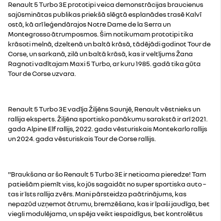
Renault 5 Turbo 3E prototipi veica demonstrācijas braucienus
sajūsminātas publikas priekšā slēgtā esplanādes trasē Kalvī
ostā, kā arī leģendārajos Notre Dame de la Serra un
Montegrosso ātrumposmos. Šim notikumam prototipi tika
krāsoti melnā, dzeltenā un baltā krāsā, tādējādi godinot Tour de
Corse, un sarkanā, zilā un baltā krāsā, kas ir veltījums Žana
Ragnoti vadītajam Maxi 5 Turbo, ar kuru 1985. gadā tika gūta
Tour de Corse uzvara.
Renault 5 Turbo 3E vadīja Žiljēns Saunjē, Renault vēstnieks un
rallija eksperts. Žiljēna sportisko panākumu sarakstā ir arī 2021.
gada Alpine Elf rallijs, 2022. gada vēsturiskais Montekarlo rallijs
un 2024. gada vēsturiskais Tour de Corse rallijs.
"Braukšana ar šo Renault 5 Turbo 3E ir neticama pieredze! Tam
patiešām piemīt viss, ko jūs sagaidāt no super sportiska auto –
tas ir īsts rallija zvērs. Mani pārsteidza paātrinājums, kas
nepazūd uzņemot ātrumu, bremzēšana, kas ir īpaši jaudīga, bet
viegli modulējama, un spēja veikt iespaidīgus, bet kontrolētus