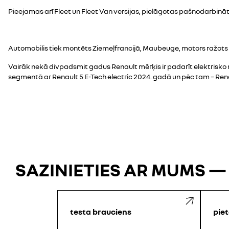
Pieejamas arī Fleet un Fleet Van versijas, pielāgotas pašnodarbi
Automobilis tiek montēts Ziemeļfrancijā, Maubeuge, motors ražots
Vairāk nekā divpadsmit gadus Renault mērķis ir padarīt elektrisko
segmentā ar Renault 5 E-Tech electric 2024. gadā un pēc tam – Rena
SAZINIETIES AR MUMS —
testa brauciens
piet