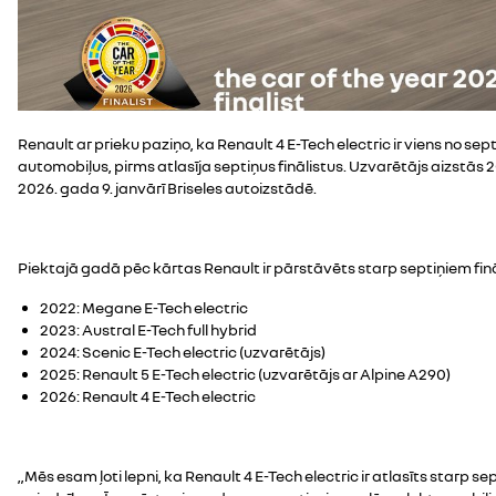
Renault ar prieku paziņo, ka Renault 4 E-Tech electric ir viens no sep
automobiļus, pirms atlasīja septiņus finālistus. Uzvarētājs aizstās 
2026. gada 9. janvārī Briseles autoizstādē.
Piektajā gadā pēc kārtas Renault ir pārstāvēts starp septiņiem fi
2022: Megane E-Tech electric
2023: Austral E-Tech full hybrid
2024: Scenic E-Tech electric (uzvarētājs)
2025: Renault 5 E-Tech electric (uzvarētājs ar Alpine A290)
2026: Renault 4 E-Tech electric
„Mēs esam ļoti lepni, ka Renault 4 E-Tech electric ir atlasīts starp se