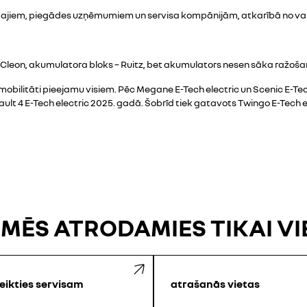
nātajiem, piegādes uzņēmumiem un servisa kompānijām, atkarībā no val
 Cleon, akumulatora bloks – Ruitz, bet akumulators nesen sāka ražoša
 mobilitāti pieejamu visiem. Pēc Megane E-Tech electric un Scenic E-T
ult 4 E-Tech electric 2025. gadā.
Šobrīd tiek gatavots Twingo E-Tech e
 MĒS ATRODAMIES TIKAI V
eikties servisam
atrašanās vietas