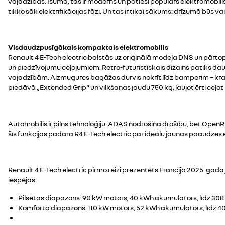
vajadzības. Īsumā, tas ir moderns un patiesi populārs elektromobili
tikko sāk elektrifikācijas fāzi. Un tas ir tikai sākums: drīzumā būs
Visdaudzpusīgākais kompaktais elektromobilis
Renault 4 E-Tech electric balstās uz oriģinālā modeļa DNS un pārtop 
un piedzīvojumu ceļojumiem. Retro-futuristiskais dizains patiks da
vajadzībām. Aizmugures bagāžas durvis nokrīt līdz bamperim – kravn
piedāvā „Extended Grip“ un vilkšanas jaudu 750 kg, ļaujot ērti ceļ
Automobilis ir pilns tehnoloģiju: ADAS nodrošina drošību, bet OpenR 
šīs funkcijas padara R4 E-Tech electric par ideālu jaunas paaudzes
Renault 4 E-Tech electric pirmo reizi prezentēts Francijā 2025. gada 
iespējas:
Pilsētas diapazons: 90 kW motors, 40 kWh akumulators, līdz 308
Komforta diapazons: 110 kW motors, 52 kWh akumulators, līdz 4