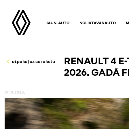
JAUNI AUTO
NOLIKTAVAS AUTO
M
RENAULT 4 E
atpakaļ uz sarakstu
2026. GADĀ F
31.10.2025.