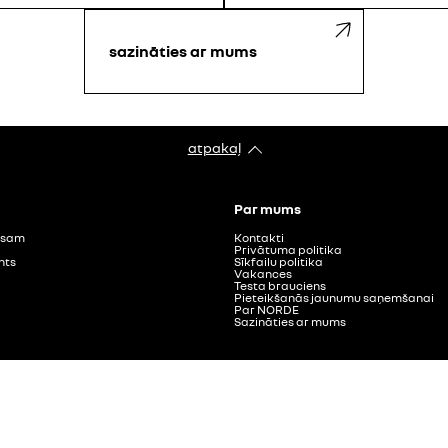
sazināties ar mums
atpakaļ
Par mums
visam
Kontakti
Privātuma politika
nts
Sīkfailu politika
Vakances
Testa brauciens
Pieteikšanās jaunumu saņemšanai
Par NORDE
Sazināties ar mums