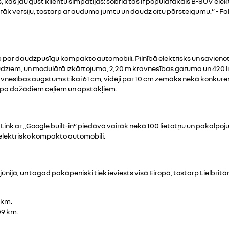
s, kas jau gūst klientu simpātijas: šobrīd tas ir populārākais B-SUV el
 vairāk versiju, tostarp ar auduma jumtu un daudz citu pārsteigumu.” - F
par daudzpusīgu kompakto automobili. Pilnībā elektrisks un savienots, 
udziem, un modulārā izkārtojuma, 2,20 m kravnesības garuma un 420 li
esības augstums tikai 61 cm, vidēji par 10 cm zemāks nekā konkurenti
ot pa dažādiem ceļiem un apstākļiem.
Link ar „Google built-in“ piedāvā vairāk nekā 100 lietotņu un pakalpoj
 elektrisko kompakto automobili.
jūnijā, un tagad pakāpeniski tiek ieviests visā Eiropā, tostarp Lielbri
 km.
09 km.