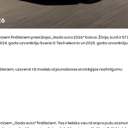
tiņiem finālistiem prestižajai „Gada auto 2026“ balvai. Žūrija, kurā ir 
2024. gada uzvarētāju Scenic E-Tech electric un 2025. gada uzvarētājus 
nālistiem, uzsverot tā modeļu atjaunošanas stratēģijas nozīmīgumu:
ptiņiem „Gada auto“ finālistiem. Tas ir lielisks visu tā stipro pušu atzinu