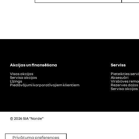
Akcijas un finansēšana
Serviss
Visas akcijas
Pieteikties ser
Servisa akcijas
Aksesuāri
Līzings
Virsbūves remo
Piedāvājumi korporatīvajiem klientiem
Rezerves daļas
Servisa akcijas
© 2026 SIA “Norde”