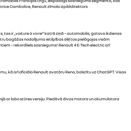
ektromobilis Francijas tirgū, iespaidīgs sasniegums segmentā, kas
abrice Cambolive, Renault zīmola izpilddirektors
tas ir „voiture à vivre“ katrā ziņā – automobilis, gatavs ikdienas
tru bagāžas nodalījuma ietilpības dēļ tas pielāgojas visām
em – rekordliels sasniegums! Renault 4 E-Tech electric arī
umu, kā arī oficiālo Renault avatāru Reno, balstītu uz ChatGPT. Visas
tānijā ar labo stūres versiju. Piedāvā divas motora un akumulatora