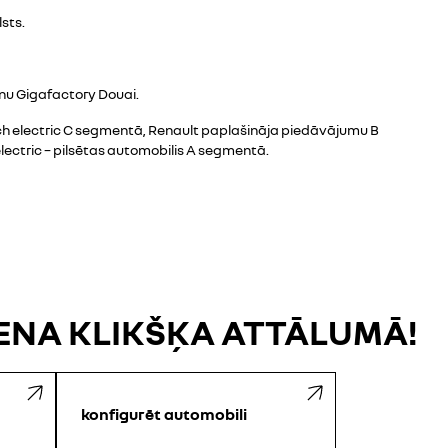
sts.
nu Gigafactory Douai.
ech electric C segmentā, Renault paplašināja piedāvājumu B
lectric – pilsētas automobilis A segmentā.
IENA KLIKŠĶA ATTĀLUMĀ!
konfigurēt automobili