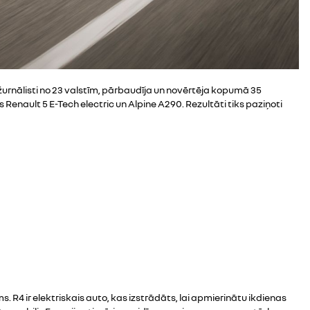
57 žurnālisti no 23 valstīm, pārbaudīja un novērtēja kopumā 35
Renault 5 E-Tech electric un Alpine A290. Rezultāti tiks paziņoti
ms. R4 ir elektriskais auto, kas izstrādāts, lai apmierinātu ikdienas