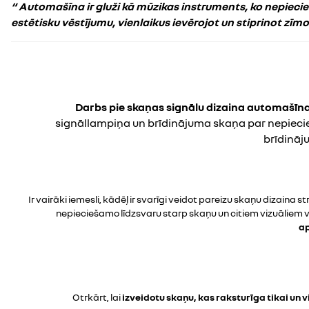
“ Automašīna ir gluži kā mūzikas instruments, ko nepie
estētisku vēstījumu, vienlaikus ievērojot un stiprinot zīm
Darbs pie skaņas signālu dizaina automašīna
signāllampiņa un brīdinājuma skaņa par nepiecie
brīdināj
Ir vairāki iemesli, kādēļ ir svarīgi veidot pareizu skaņu dizaina s
nepieciešamo līdzsvaru starp skaņu un citiem vizuāliem 
ap
Otrkārt, lai
izveidotu skaņu, kas raksturīga tikai un