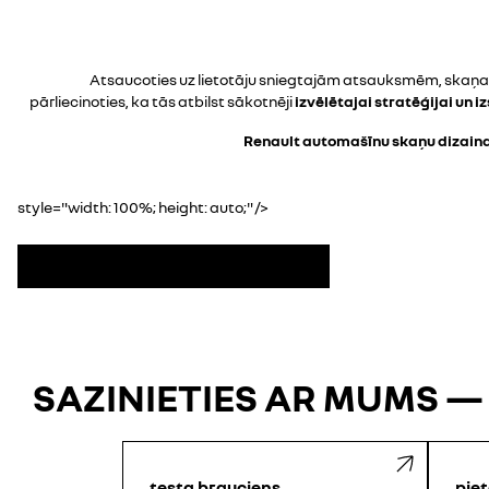
Atsaucoties uz lietotāju sniegtajām atsauksmēm, skaņas 
pārliecinoties, ka tās atbilst sākotnēji
izvēlētajai stratēģijai un i
Renault automašīnu skaņu dizain
style="width: 100%; height: auto;" />
Pieteikties jaunumu saņemšanai
SAZINIETIES AR MUMS —
testa brauciens
piet