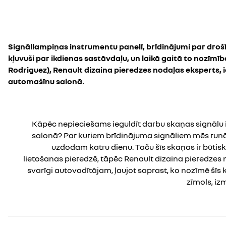
Signāllampiņas instrumentu panelī, brīdinājumi par drošība
kļuvuši par ikdienas sastāvdaļu, un laikā gaitā to nozīmīb
Rodriguez), Renault dizaina pieredzes nodaļas eksperts, i
automašīnu salonā.
Kāpēc nepieciešams ieguldīt darbu skaņas signālu 
salonā? Par kuriem brīdinājuma signāliem mēs runāj
uzdodam katru dienu. Taču šīs skaņas ir būtis
lietošanas pieredzē, tāpēc Renault dizaina pieredzes no
svarīgi autovadītājam, ļaujot saprast, ko nozīmē šīs 
zīmols, iz