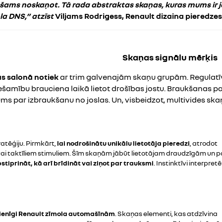
ciešams noskaņot. Tā rada abstraktas skaņas, kuras mums i
ola DNS,” atzīst
Viljams Rodrigess, Renault dizaina pieredze
Skaņas signālu mērķis
s salonā notiek
ar trim galvenajām skaņu grupām. Regulatīv
šamību brauciena laikā lietot drošības jostu. Braukšanas p
ums par izbraukšanu no joslas. Un, visbeidzot, multivides sk
tratēģiju. Pirmkārt,
lai nodrošinātu unikālu lietotāja pieredzi
, atrodot
vai taktīliem stimuliem. Šīm skaņām jābūt lietotājam draudzīgām un 
stiprināt, kā arī brīdināt vai ziņot par trauksmi
. Instinktīvi interpre
 vienīgi Renault zīmola automašīnām
. Skaņas elementi, kas atdzīvina