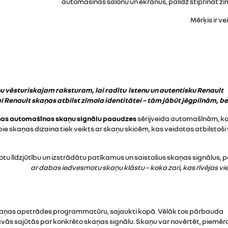
automašīnas salonu un ekrānus, palīdz stiprināt zīm
Mērķis ir v
 vēsturiskajam raksturam, lai radītu īstenu un autentisku Renault
 Renault skaņas atbilst zīmola identitātei – tām jābūt jēgpilnām, b
aunas automašīnas skaņu signālu paaudzes
sērijveida automašīnām, kas
s pie skaņas dizaina tiek veikts ar skaņu skicēm, kas veidotas atbils
sotu līdzjūtību un izstrādātu patīkamus un saistošus skaņas signālus, 
ar dabas iedvesmotu skaņu klāstu – koka zari, kas rīvējas vien
kaņas apstrādes programmatūru, sajaukti kopā. Vēlāk tos pārbauda
savās sajūtās par konkrēto skaņas signālu. Skaņu var novērtēt, piemēr