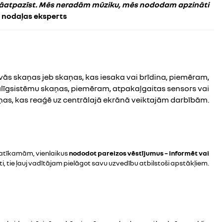
r jāatpazīst. Mēs neradām mūziku, mēs nododam apzināti
s nodaļas eksperts
ās skaņas jeb skaņas, kas iesaka vai brīdina, piemēram,
alīgsistēmu skaņas, piemēram, atpakaļgaitas sensors vai
aņas, kas reaģē uz centrālajā ekrānā veiktajām darbībām.
patīkamām, vienlaikus
nododot pareizos vēstījumus – informēt vai
tēti, tie ļauj vadītājam pielāgot savu uzvedību atbilstoši apstākļiem.