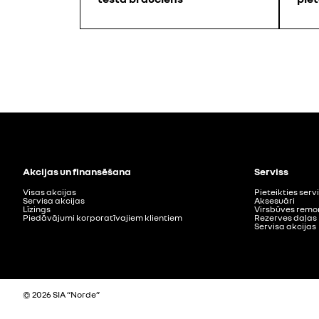
Akcijas un finansēšana
Serviss
Visas akcijas
Pieteikties ser
Servisa akcijas
Aksesuāri
Līzings
Virsbūves remo
Piedāvājumi korporatīvajiem klientiem
Rezerves daļas
Servisa akcijas
© 2026 SIA “Norde”