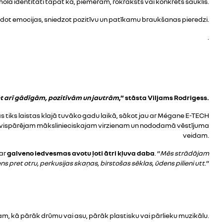
ola identitāti tāpat kā, piemēram, rokraksts vai konkrēts sauklis.
eidot emocijas, sniedzot pozitīvu un patīkamu braukšanas pieredzi.
.
et arī gādīgām, pozitīvām un jautrām
,” stāsta Viljams Rodrigess.
 tiks laistas klajā tuvāko gadu laikā, sākot jau ar Mégane E-TECH
toši vispārējam mākslinieciskajam virzienam un nododamā vēstījuma
veidam.
par
galveno iedvesmas avotu ļoti ātri kļuva daba
. “
Mēs strādājam
s pret otru, perkusijas skaņas, birstošas sēklas, ūdens pilieni utt
.”
am, kā pārāk drūmu vai asu, pārāk plastisku vai pārlieku muzikālu.