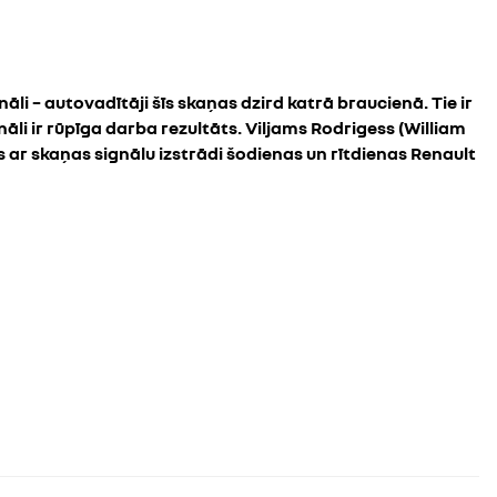
li – autovadītāji šīs skaņas dzird katrā braucienā. Tie ir
āli ir rūpīga darba rezultāts. Viljams Rodrigess (William
s ar skaņas signālu izstrādi šodienas un rītdienas Renault