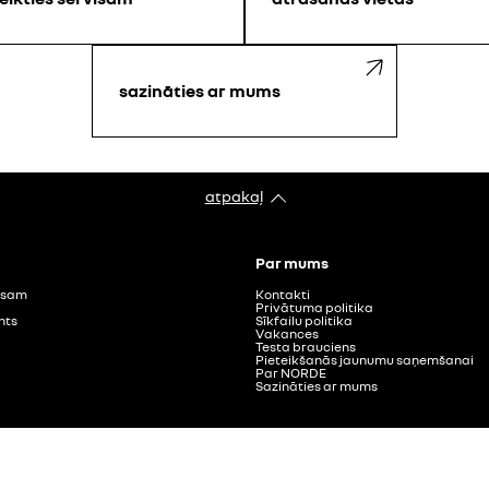
sazināties ar mums
atpakaļ
Par mums
visam
Kontakti
Privātuma politika
nts
Sīkfailu politika
Vakances
Testa brauciens
Pieteikšanās jaunumu saņemšanai
Par NORDE
Sazināties ar mums