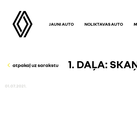
JAUNI AUTO
NOLIKTAVAS AUTO
M
1. DAĻA: SK
atpakaļ uz sarakstu
01.07.2021.