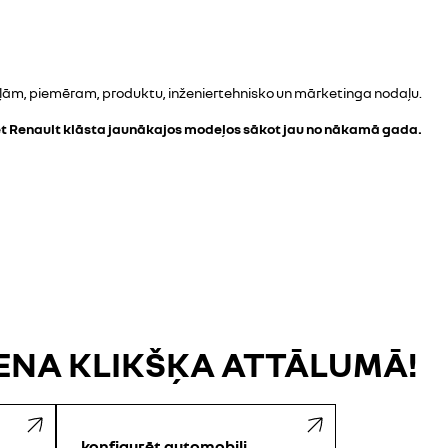
aļām, piemēram, produktu, inženiertehnisko un mārketinga nodaļu.
t Renault klāsta jaunākajos modeļos sākot jau no nākamā gada.
IENA KLIKŠĶA ATTĀLUMĀ!
konfigurēt automobili