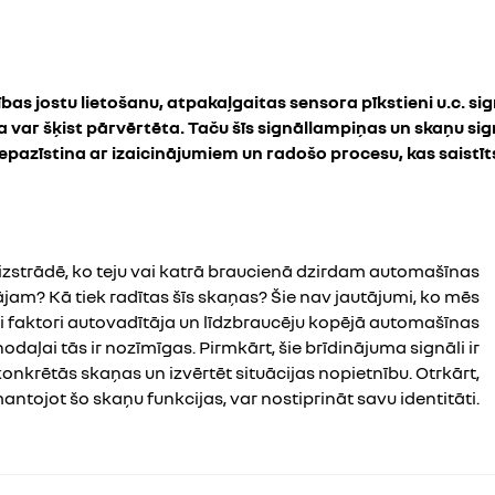
s jostu lietošanu, atpakaļgaitas sensora pīkstieni u.c. signā
a var šķist pārvērtēta. Taču šīs signāllampiņas un skaņu sign
epazīstina ar izaicinājumiem un radošo procesu, kas saistīt
izstrādē, ko teju vai katrā braucienā dzirdam automašīnas
am? Kā tiek radītas šīs skaņas? Šie nav jautājumi, ko mēs
ki faktori autovadītāja un līdzbraucēju kopējā automašīnas
daļai tās ir nozīmīgas. Pirmkārt, šie brīdinājuma signāli ir
konkrētās skaņas un izvērtēt situācijas nopietnību. Otrkārt,
mantojot šo skaņu funkcijas, var nostiprināt savu identitāti.