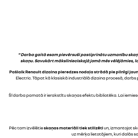
“
Darba gaitā esam pievērsuši pastiprinātu uzmanību skaņu
skaņu. Savukārt mākslinieciskajā jomā mēs vēlējāmies, lai
Pašlaik Renault dizaina pieredzes nodaļa strādā pie pilnīgi j
Electric. Tāpat kā klasiskā industriālā dizaina procesā, darb
Šī darba pamatā ir ierakstītu skaņas efektu bibliotēka. Lai iemie
Pēc tam izvēlētie
skaņas materiāli tiek stilizēti
un, izmantojot s
uz mērķa lietotājiem, kuri dalās 