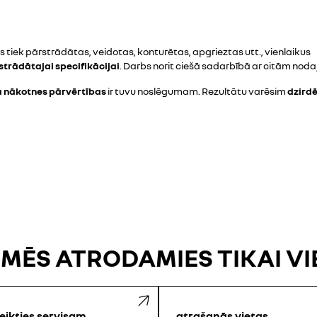
tiek pārstrādātas, veidotas, konturētas, apgrieztas utt., vienlaikus
zstrādātajai specifikācijai
. Darbs norit ciešā sadarbībā ar citām nod
a nākotnes pārvērtības
ir tuvu noslēgumam. Rezultātu varēsim
dzirdē
 MĒS ATRODAMIES TIKAI V
eikties servisam
atrašanās vietas