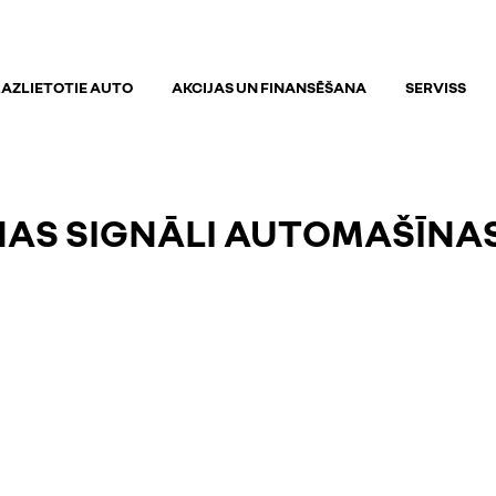
AZLIETOTIE AUTO
AKCIJAS UN FINANSĒŠANA
SERVISS
AŅAS SIGNĀLI AUTOMAŠĪNA