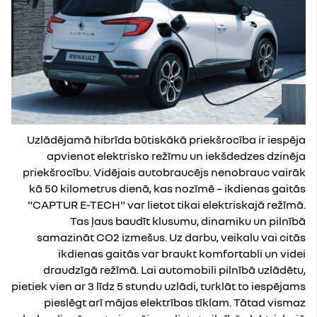
Uzlādējamā hibrīda būtiskākā priekšrocība ir iespēja
apvienot elektrisko režīmu un iekšdedzes dzinēja
priekšrocību. Vidējais autobraucējs nenobrauc vairāk
kā 50 kilometrus dienā, kas nozīmē – ikdienas gaitās
"CAPTUR E-TECH" var lietot tikai elektriskajā režīmā.
Tas ļaus baudīt klusumu, dinamiku un pilnībā
samazināt CO2 izmešus. Uz darbu, veikalu vai citās
ikdienas gaitās var braukt komfortabli un videi
draudzīgā režīmā. Lai automobili pilnībā uzlādētu,
pietiek vien ar 3 līdz 5 stundu uzlādi, turklāt to iespējams
pieslēgt arī mājas elektrības tīklam. Tātad vismaz