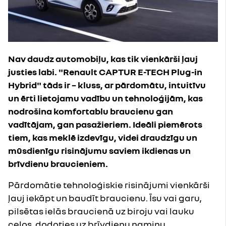
Nav daudz automobiļu, kas tik vienkārši ļauj
justies labi. "Renault CAPTUR E-TECH Plug-in
Hybrid" tāds ir – kluss, ar pārdomātu, intuitīvu
un ērti lietojamu vadību un tehnoloģijām, kas
nodrošina komfortablu braucienu gan
vadītājam, gan pasažieriem. Ideāli piemērots
tiem, kas meklē izdevīgu, videi draudzīgu un
mūsdienīgu risinājumu saviem ikdienas un
brīvdienu braucieniem.
Pārdomātie tehnoloģiskie risinājumi vienkārši
ļauj iekāpt un baudīt braucienu. Īsu vai garu,
pilsētas ielās braucienā uz biroju vai lauku
ceļos, dodoties uz brīvdienu namiņu,