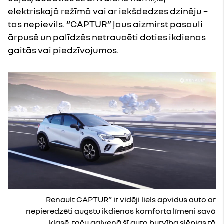
elektriskajā režīmā vai ar iekšdedzes dzinēju –
tas nepievils. “CAPTUR” ļaus aizmirst pasauli
ārpusē un palīdzēs netraucēti doties ikdienas
gaitās vai piedzīvojumos.
Renault CAPTUR” ir vidēji liels apvidus auto ar
nepieredzēti augstu ikdienas komforta līmeni savā
klasē, taču galvenā šī auto burvība slēpjas tā