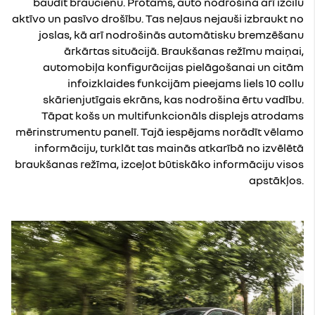
baudīt braucienu. Protams, auto nodrošina arī izcilu
aktīvo un pasīvo drošību. Tas neļaus nejauši izbraukt no
joslas, kā arī nodrošinās automātisku bremzēšanu
ārkārtas situācijā. Braukšanas režīmu maiņai,
automobiļa konfigurācijas pielāgošanai un citām
infoizklaides funkcijām pieejams liels 10 collu
skārienjutīgais ekrāns, kas nodrošina ērtu vadību.
Tāpat košs un multifunkcionāls displejs atrodams
mērinstrumentu panelī. Tajā iespējams norādīt vēlamo
informāciju, turklāt tas mainās atkarībā no izvēlētā
braukšanas režīma, izceļot būtiskāko informāciju visos
apstākļos.