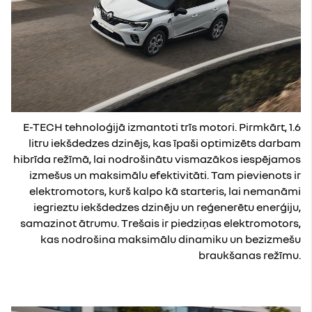
E-TECH tehnoloģijā izmantoti trīs motori. Pirmkārt, 1.6
litru iekšdedzes dzinējs, kas īpaši optimizēts darbam
hibrīda režīmā, lai nodrošinātu vismazākos iespējamos
izmešus un maksimālu efektivitāti. Tam pievienots ir
elektromotors, kurš kalpo kā starteris, lai nemanāmi
iegrieztu iekšdedzes dzinēju un reģenerētu enerģiju,
samazinot ātrumu. Trešais ir piedziņas elektromotors,
kas nodrošina maksimālu dinamiku un bezizmešu
braukšanas režīmu.