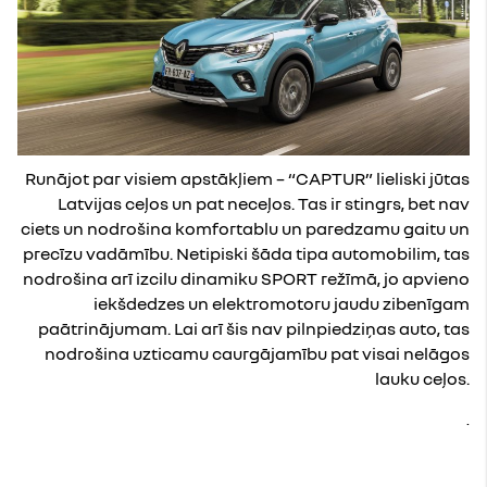
Runājot par visiem apstākļiem – “CAPTUR” lieliski jūtas
Latvijas ceļos un pat neceļos. Tas ir stingrs, bet nav
ciets un nodrošina komfortablu un paredzamu gaitu un
precīzu vadāmību. Netipiski šāda tipa automobilim, tas
nodrošina arī izcilu dinamiku SPORT režīmā, jo apvieno
iekšdedzes un elektromotoru jaudu zibenīgam
paātrinājumam. Lai arī šis nav pilnpiedziņas auto, tas
nodrošina uzticamu caurgājamību pat visai nelāgos
lauku ceļos.
.