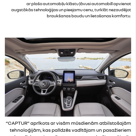
ar plašo automobiļu klāstu ļāvusi automobilī apvienot
augstākās tehnoloģijas un pieejamu cenu, turklāt nezaudējot
braukšanas baudu un lietošanas komfortu.
“CAPTUR” aprīkots ar visām mūsdienām atbilstošajām
tehnoloģijām, kas palīdzēs vadītājam un pasažieriem