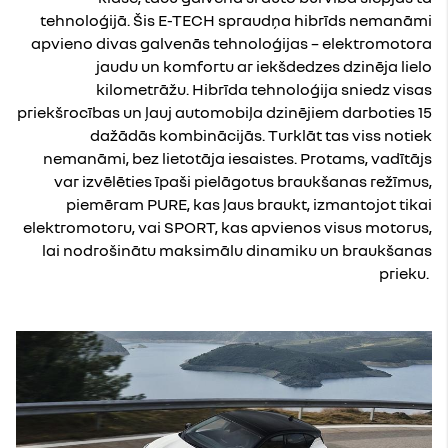
tehnoloģijā. Šis E-TECH spraudņa hibrīds nemanāmi
apvieno divas galvenās tehnoloģijas – elektromotora
jaudu un komfortu ar iekšdedzes dzinēja lielo
kilometrāžu. Hibrīda tehnoloģija sniedz visas
priekšrocības un ļauj automobiļa dzinējiem darboties 15
dažādās kombinācijās. Turklāt tas viss notiek
nemanāmi, bez lietotāja iesaistes. Protams, vadītājs
var izvēlēties īpaši pielāgotus braukšanas režīmus,
piemēram PURE, kas ļaus braukt, izmantojot tikai
elektromotoru, vai SPORT, kas apvienos visus motorus,
lai nodrošinātu maksimālu dinamiku un braukšanas
prieku.