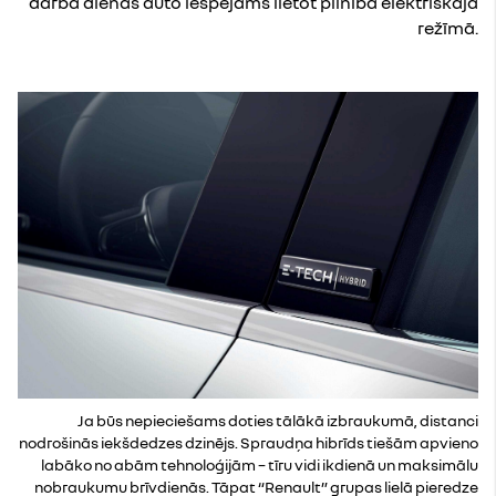
darba dienās auto iespējams lietot pilnībā elektriskajā
režīmā.
Ja būs nepieciešams doties tālākā izbraukumā, distanci
nodrošinās iekšdedzes dzinējs. Spraudņa hibrīds tiešām apvieno
labāko no abām tehnoloģijām – tīru vidi ikdienā un maksimālu
nobraukumu brīvdienās. Tāpat “Renault” grupas lielā pieredze